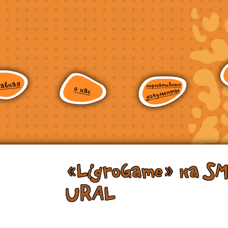
«LigroGame» на S
URAL