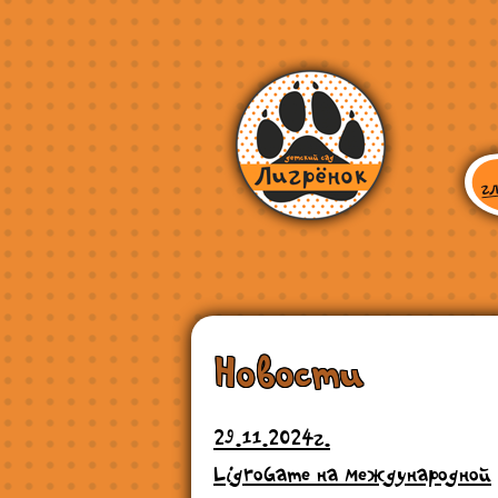
Новости
29.11.2024г.
LigroGame на международной