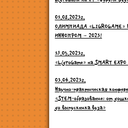
01.08.2023г.
ОЛИМПИАДА «LIGROGAME» 
ИННОПРОМ – 2023!
19.05.2023г.
«LigroGame» на SMART EXPO
03.04.2023г.
Научно-практическая конфер
«STEM-образование: от дошк
до выпускника вуза»