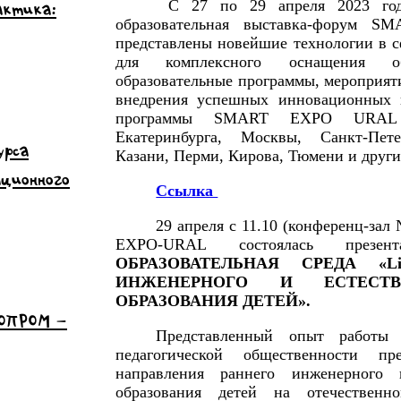
C 27 по 29 апреля 2023 года
актика:
образовательная выставка-форум 
представлены новейшие технологии в с
для комплексного оснащения об
образовательные программы, мероприят
внедрения успешных инновационных 
программы SMART EXPO URAL п
Екатеринбурга, Москвы, Санкт-Пете
урса
Казани, Перми, Кирова, Тюмени и други
ационного
Ссылка
29 апреля с 11.10 (конференц-зал
EXPO-URAL состоялась презен
ОБРАЗОВАТЕЛЬНАЯ СРЕДА «L
ИНЖЕНЕРНОГО И ЕСТЕСТВЕ
ОБРАЗОВАНИЯ ДЕТЕЙ».
НОПРОМ –
Представленный опыт работы
педагогической общественности пр
направления раннего инженерного и
образования детей на отечественн