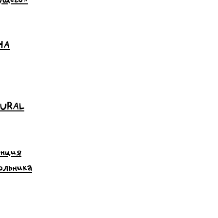
НА
 URAL
енция
ольника