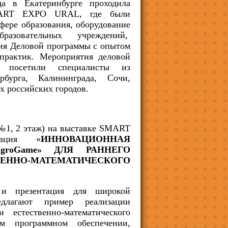
 в Екатеринбурге проходила
SMART EXPO URAL, где были
фере образования, оборудование
разовательных учреждений,
ия Деловой программы с опытом
практик. Мероприятия деловой
осетили специалисты из
рбурга, Калининграда, Сочи,
х российских городов.
 №1, 2 этаж) на выставке SMART
тация «
ИННОВАЦИОННАЯ
igroGame» ДЛЯ РАННЕГО
ННО-МАТЕМАТИЧЕСКОГО
 и презентация для широкой
едлагают пример реализации
 естественно-математического
ом программном обеспечении,