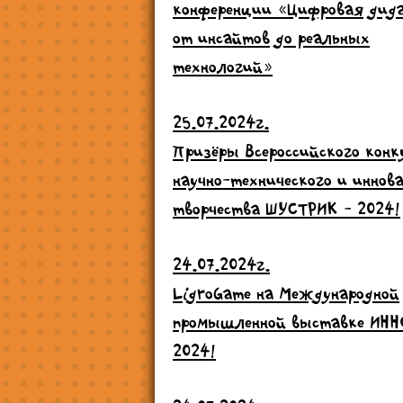
конференции «Цифровая дид
от инсайтов до реальных
технологий»
25.07.2024г.
Призёры Всероссийского конк
научно-технического и иннов
творчества ШУСТРИК - 2024!
24.07.2024г.
LigroGame на Международной
промышленной выставке ИН
2024!