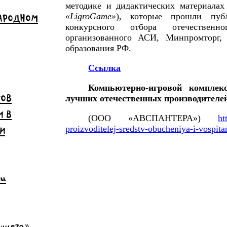
методике и дидактических материалах
«LigroGame»
), которые прошли пуб
НАРОДНОМ
конкурсного отбора отечественно
организованного АСИ, Минпромторг,
образования РФ.
Ссылка
Компьютерно-игровой комплек
ТОВ
лучших отечественных производителей
И В
(ООО «АВСПАНТЕРА»)
ht
proizvoditelej-sredstv-obucheniya-i-vospita
И
чи
дущего»