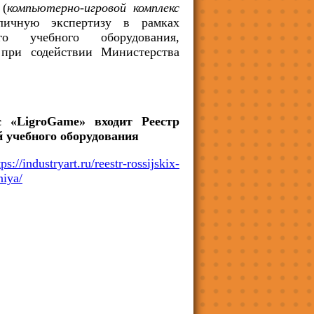
 (
компьютерно-игровой комплекс
личную экспертизу в рамках
го учебного оборудования,
 при содействии Министерства
с «LigroGame» входит Реестр
 учебного оборудования
tps://industryart.ru/reestr-rossijskix-
niya/