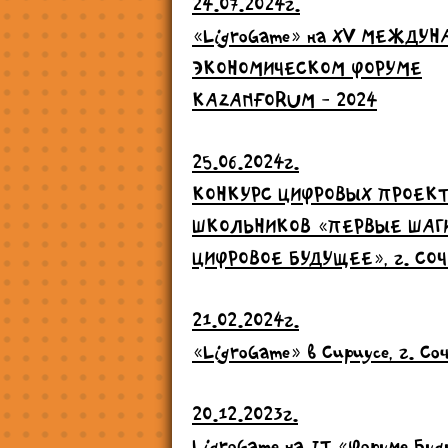
24.07.2024г.
«LigroGame» на ХV МЕЖДУ
ЭКОНОМИЧЕСКОМ ФОРУМЕ
KAZANFORUM - 2024
25.06.2024г.
КОНКУРС ЦИФРОВЫХ ПРОЕК
ШКОЛЬНИКОВ «ПЕРВЫЕ ШАГ
ЦИФРОВОЕ БУДУЩЕЕ», г. СОЧ
21.02.2024г.
«LigroGame» в Сириусе, г. Со
20.12.2023г.
LigroGame на IT «Форуме Бу