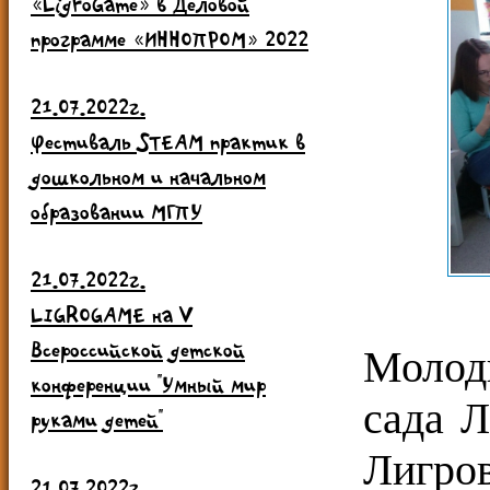
«LigroGame» в Деловой
программе «ИННОПРОМ» 2022
21.07.2022г.
Фестиваль STEAM практик в
дошкольном и начальном
образовании МГПУ
21.07.2022г.
Руко
LIGROGAME на V
Всероссийской детской
Молодн
конференции "Умный мир
сада Л
руками детей"
Лигро
21.07.2022г.