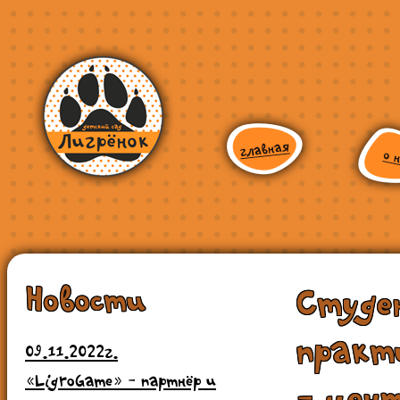
Новости
Студе
практ
09.11.2022г.
«LigroGame» - партнёр и
- цен