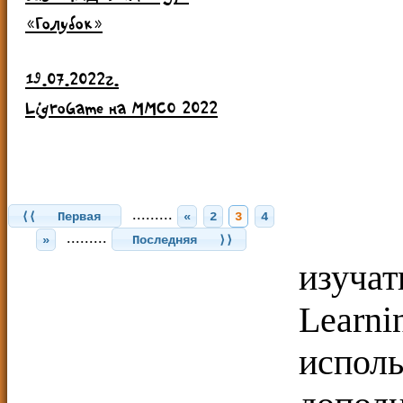
«Голубок»
19.07.2022г.
LigroGame на ММСО 2022
.........
«
2
3
4
⟨⟨ Первая
Сту
.........
»
Последняя ⟩⟩
изуча
Learn
испо