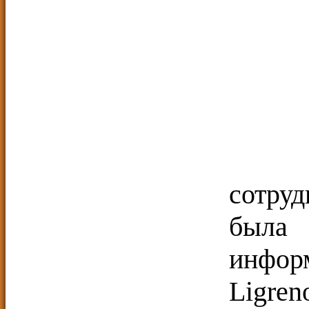
Дл
сотру
был
инфор
Ligre