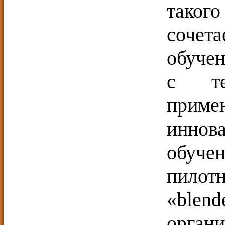
такого
соче
обучен
с тех
приме
иннов
обуче
пилот
«ble
органи