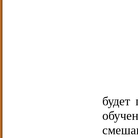
Про
будет
обуче
смеша