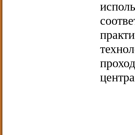
исполь
соот
практ
техн
проход
центра