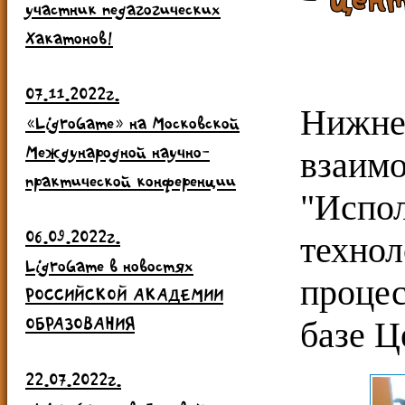
участник педагогических
Хакатонов!
Сту
07.11.2022г.
Нижне
«LigroGame» на Московской
Международной научно-
взаи
практической конференции
"Исп
06.09.2022г.
техн
LigroGame в новостях
процес
РОССИЙСКОЙ АКАДЕМИИ
ОБРАЗОВАНИЯ
базе Ц
22.07.2022г.