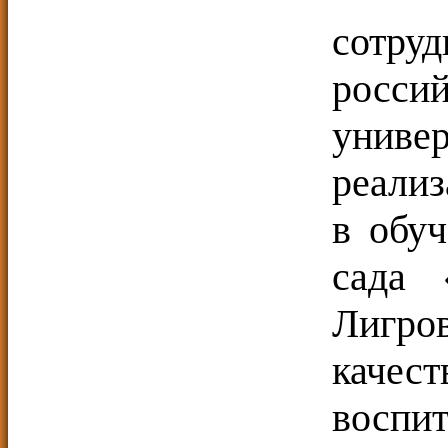
сотр
росс
униве
реали
в обуч
сада 
Лигр
качест
воспи