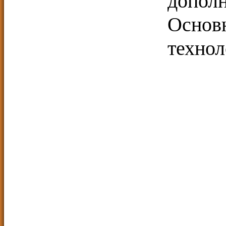
допо
Основ
технол