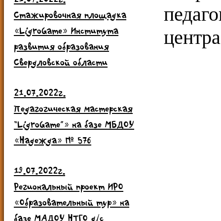
педаго
Стажировочная площадка
«LigroGame» Института
центра
развития образования
Свердловской области
21.07.2022г.
Педагогическая мастерская
“LigroGame”» на базе МБДОУ
«Надежда» № 576
19.07.2022г.
Региональный проект ИРО
«Образовательный тур» на
базе МАДОУ НТГО д/с