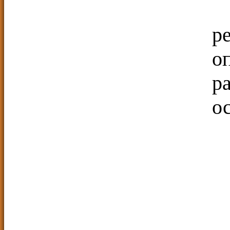
р
о
р
о