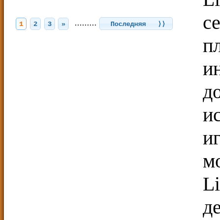
с
.........
1
2
3
»
Последняя ⟩⟩
п
и
д
и
и
м
L
д