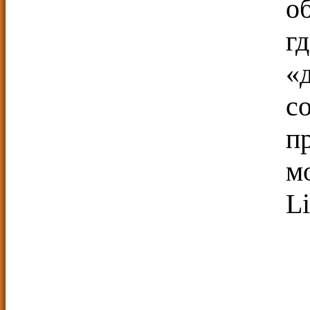
о
г
«
с
п
м
L