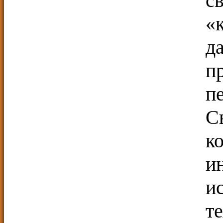
с
«
д
п
п
С
к
и
и
т