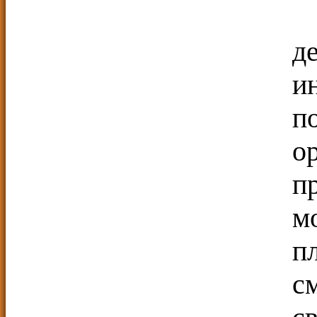
д
и
п
о
п
м
п
с