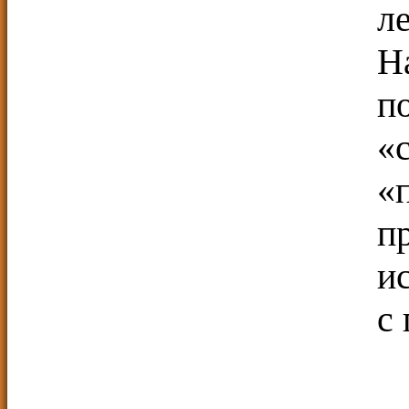
л
Н
п
«
«
п
и
с