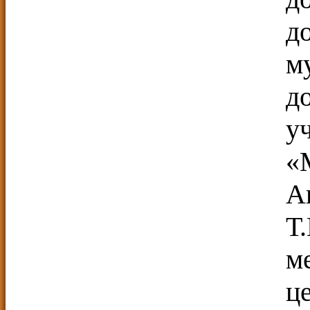
д
м
д
у
«
А
Т
м
ц