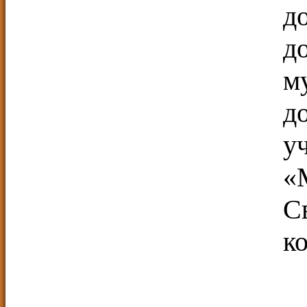
д
д
м
д
у
«
С
к