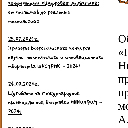
конференции «Цифровая дидактика:
от инсайтов до реальных
технологий»
О
25.07.2024г.
Призёры Всероссийского конкурса
«
научно-технического и инновационного
Н
творчества ШУСТРИК - 2024!
п
24.07.2024г.
п
LigroGame на Международной
промышленной выставке ИННОПРОМ –
м
2024!
А