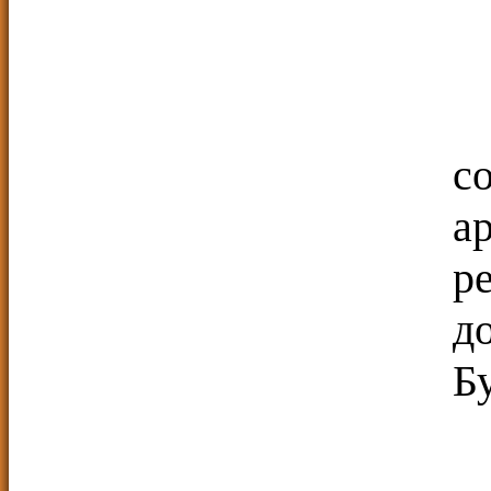
с
а
р
д
Б