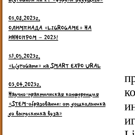
01.08.2023г.
ОЛИМПИАДА «LIGROGAME» НА
ИННОПРОМ – 2023!
19.05.2023г.
«LigroGame» на SMART EXPO URAL
п
03.04.2023г.
к
Научно-практическая конференция
и
«STEM-образование: от дошкольника
до выпускника вуза»
и
L