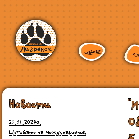
Новости
"
О
29.11.2024г.
LigroGame на международной
Е