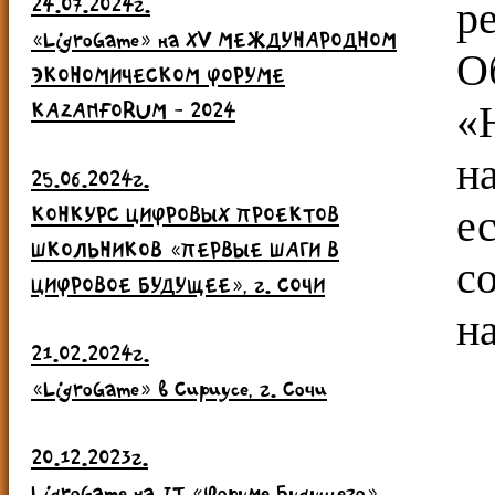
24.07.2024г.
р
«LigroGame» на ХV МЕЖДУНАРОДНОМ
О
ЭКОНОМИЧЕСКОМ ФОРУМЕ
KAZANFORUM - 2024
«
н
25.06.2024г.
КОНКУРС ЦИФРОВЫХ ПРОЕКТОВ
е
ШКОЛЬНИКОВ «ПЕРВЫЕ ШАГИ В
с
ЦИФРОВОЕ БУДУЩЕЕ», г. СОЧИ
н
21.02.2024г.
«LigroGame» в Сириусе, г. Сочи
20.12.2023г.
LigroGame на IT «Форуме Будущего»