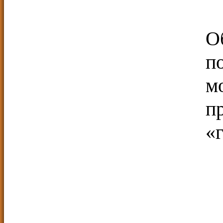
О
п
м
п
«