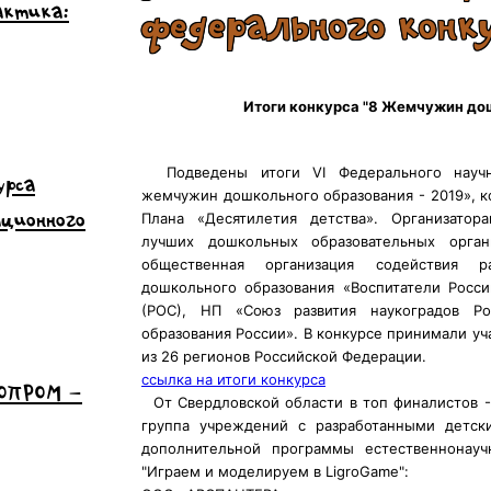
актика:
федерального конк
Итоги конкурса "8 Жемчужин дош
Подведены итоги VI Федерального научно
урса
жемчужин дошкольного образования - 2019», к
ационного
Плана «Десятилетия детства».
Организатора
лучших дошкольных образовательных орган
общественная организация содействия р
дошкольного образования «Воспитатели Росси
(РОС), НП «Союз развития наукоградов Ро
образования России». В конкурсе принимали уч
из 26 регионов Российской Федерации.
ссылка на итоги конкурса
НОПРОМ –
От Свердловской области в топ финалистов -
группа учреждений с разработанными детск
дополнительной программы естественнонауч
"Играем и моделируем в LigroGame":