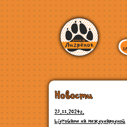
Новости
29.11.2024г.
LigroGame на международной