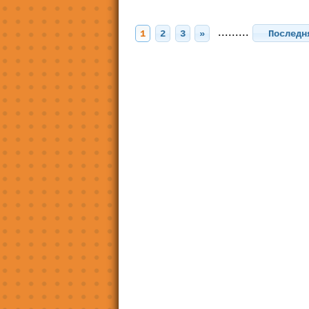
.........
1
2
3
»
Послед