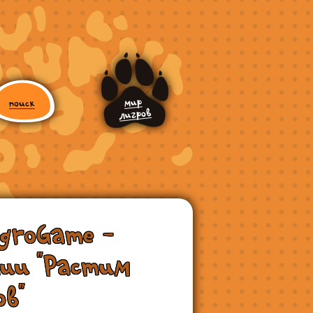
groGame -
ии "Растим
в"