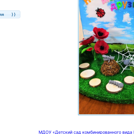
няя ⟩⟩
МДОУ «Детский сад комбинированного вида