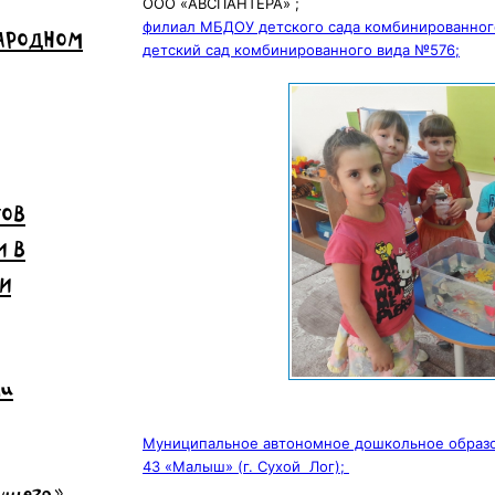
ООО «АВСПАНТЕРА» ;
филиал МБДОУ детского сада комбинированног
НАРОДНОМ
детский сад комбинированного вида №576;
ТОВ
И В
И
чи
Муниципальное автономное дошкольное образо
43 «Малыш» (г. Сухой Лог);
дущего»