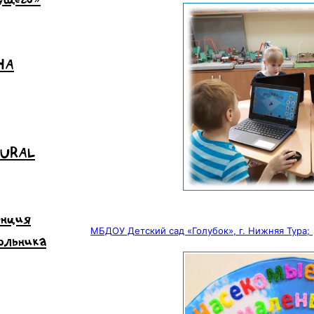
НА
 URAL
енция
МБДОУ Детский сад «Голубок», г. Нижняя Тура;
ольника