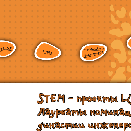
STEM - проекты Li
Лауреаты номинац
династии инженеро