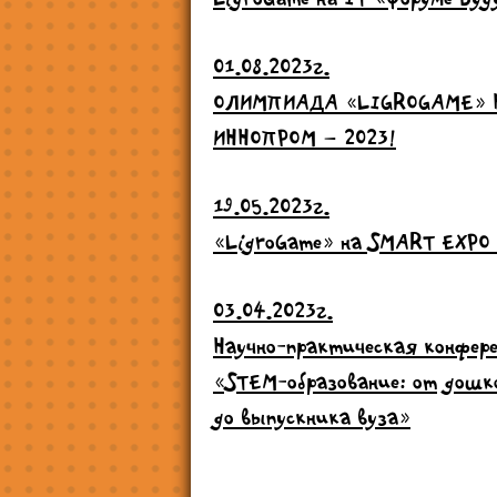
01.08.2023г.
ОЛИМПИАДА «LIGROGAME» 
ИННОПРОМ – 2023!
19.05.2023г.
«LigroGame» на SMART EXPO
03.04.2023г.
Научно-практическая конфер
«STEM-образование: от дошк
до выпускника вуза»