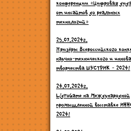
конференции «Цифровая дид
от инсайтов до реальных
технологий»
25.07.2024г.
Призёры Всероссийского конк
научно-технического и иннов
творчества ШУСТРИК - 2024!
24.07.2024г.
LigroGame на Международной
промышленной выставке ИН
2024!