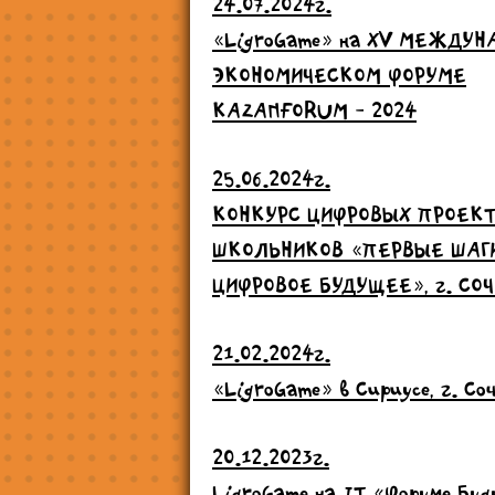
24.07.2024г.
«LigroGame» на ХV МЕЖДУ
ЭКОНОМИЧЕСКОМ ФОРУМЕ
KAZANFORUM - 2024
25.06.2024г.
КОНКУРС ЦИФРОВЫХ ПРОЕК
ШКОЛЬНИКОВ «ПЕРВЫЕ ШАГ
ЦИФРОВОЕ БУДУЩЕЕ», г. СОЧ
21.02.2024г.
«LigroGame» в Сириусе, г. Со
20.12.2023г.
LigroGame на IT «Форуме Бу