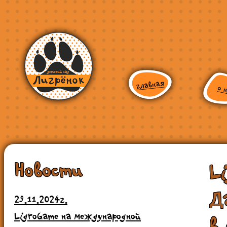
Новости
L
Д
29.11.2024г.
LigroGame на международной
в