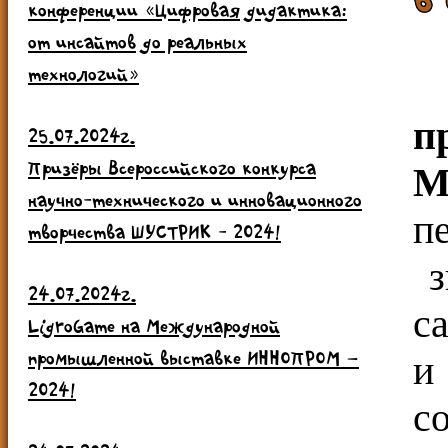
конференции «Цифровая дидактика:
от инсайтов до реальных
технологий»
п
25.07.2024г.
Призёры Всероссийского конкурса
М
научно-технического и инновационного
п
творчества ШУСТРИК - 2024!
з
24.07.2024г.
с
LigroGame на Международной
промышленной выставке ИННОПРОМ –
и
2024!
с