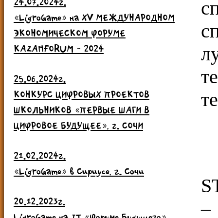
24.07.2024г.
с
«LigroGame» на ХV МЕЖДУНАРОДНОМ
с
ЭКОНОМИЧЕСКОМ ФОРУМЕ
KAZANFORUM - 2024
л
т
25.06.2024г.
КОНКУРС ЦИФРОВЫХ ПРОЕКТОВ
т
ШКОЛЬНИКОВ «ПЕРВЫЕ ШАГИ В
ЦИФРОВОЕ БУДУЩЕЕ», г. СОЧИ
21.02.2024г.
«LigroGame» в Сириусе, г. Сочи
S
20.12.2023г.
–
LigroGame на IT «Форуме Будущего»