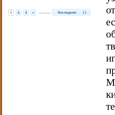
о
.........
1
2
3
»
Последняя ⟩⟩
е
о
т
и
п
М
к
т