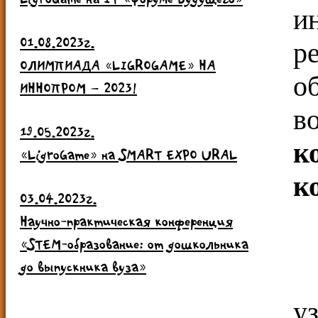
и
01.08.2023г.
р
ОЛИМПИАДА «LIGROGAME» НА
о
ИННОПРОМ – 2023!
в
19.05.2023г.
к
«LigroGame» на SMART EXPO URAL
к
03.04.2023г.
Научно-практическая конференция
«STEM-образование: от дошкольника
до выпускника вуза»
у