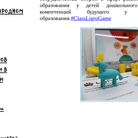
образования у детей дошкольног
НАРОДНОМ
компетенций будущего у р
образования.
#ClassLigroGame
ТОВ
И В
И
чи
дущего»