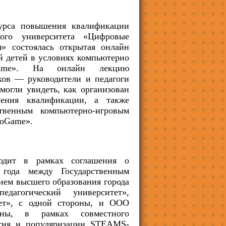
рса повышения квалификации
ского университета «Цифровые
я» состоялась открытая онлайн
 детей в условиях компьютерно
Game». На онлайн лекцию
ков — руководители и педагоги
огли увидеть, как организован
ения квалификации, а также
твенным компьютерно-игровым
roGame».
ит в рамках соглашения о
 года между Государственным
ем высшего образования города
дагогический университет»,
ет», с одной стороны, и ООО
ны, в рамках совместного
ития и популяризации STEAMS-