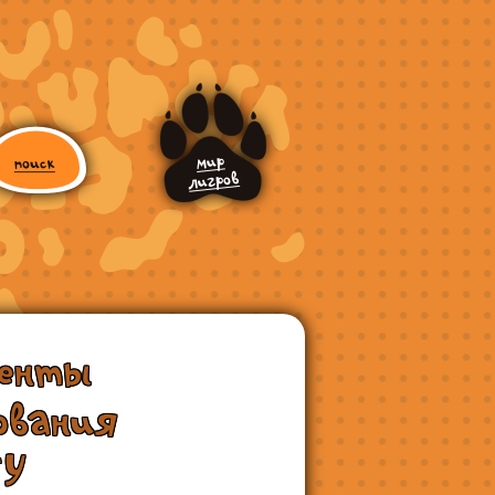
менты
ования
ПУ