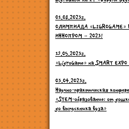
01.08.2023г.
ОЛИМПИАДА «LIGROGAME» 
ИННОПРОМ – 2023!
19.05.2023г.
«LigroGame» на SMART EXPO
03.04.2023г.
Научно-практическая конфер
«STEM-образование: от дошк
до выпускника вуза»