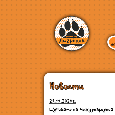
Новости
29.11.2024г.
LigroGame на международной