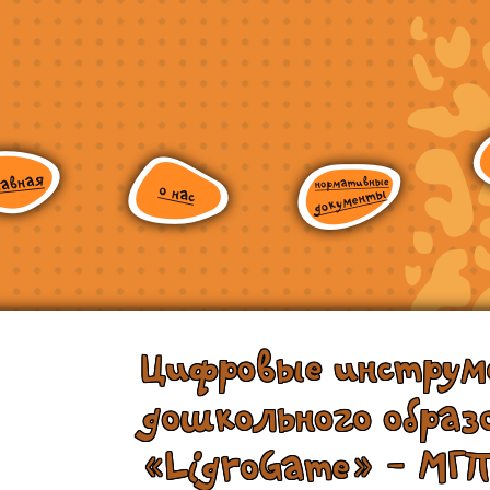
Цифровые инстру
дошкольного образ
«LigroGame» - МГ