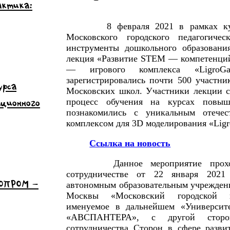
актика:
8 февраля 2021 в рамках ку
Московского городского педагогиче
инструменты дошкольного образовани
лекция «Развитие STEM — компетенций
— игрового комплекса «Ligro
зарегистрировались почти 500 участни
урса
Московских школ. Участники лекции см
ационного
процесс обучения на курсах повыш
познакомились с уникальным отечес
комплексом для 3D моделирования «Lig
Ссылка на новость
Данное мероприятие проход
сотрудничестве от 22 января 2021
НОПРОМ –
автономным образовательным учреждени
Москвы «Московский городской пе
именуемое в дальнейшем «Университ
«АВСПАНТЕРА», с другой сторо
сотрудничества Сторон в сфере разв