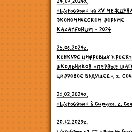
24.07.2024г.
«LigroGame» на ХV МЕЖДУ
ЭКОНОМИЧЕСКОМ ФОРУМЕ
KAZANFORUM - 2024
25.06.2024г.
КОНКУРС ЦИФРОВЫХ ПРОЕК
ШКОЛЬНИКОВ «ПЕРВЫЕ ШАГ
ЦИФРОВОЕ БУДУЩЕЕ», г. СОЧ
21.02.2024г.
«LigroGame» в Сириусе, г. Со
20.12.2023г.
LigroGame на IT «Форуме Бу