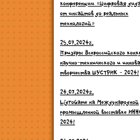
конференции «Цифровая дид
от инсайтов до реальных
технологий»
25.07.2024г.
Призёры Всероссийского конк
научно-технического и иннов
творчества ШУСТРИК - 2024!
24.07.2024г.
LigroGame на Международной
промышленной выставке ИН
2024!