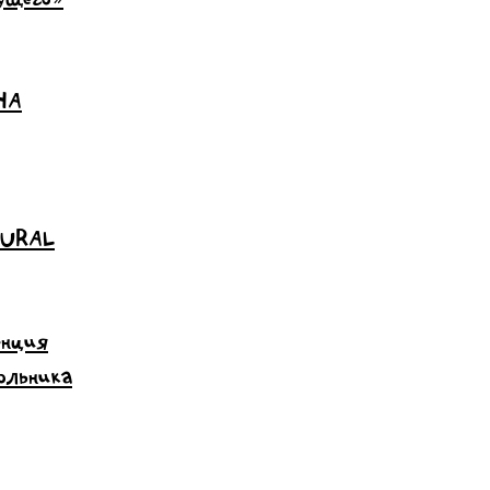
НА
 URAL
енция
ольника