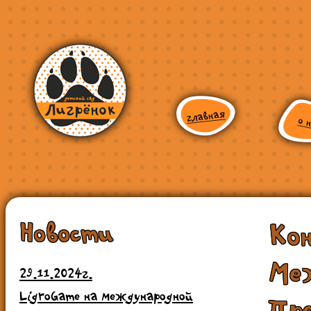
Новости
Ко
Ме
29.11.2024г.
LigroGame на международной
Пр