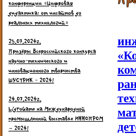
конференции «Цифровая
дидактика: от инсайтов до
реальных технологий»
и
25.07.2024г.
Призёры Всероссийского конкурса
«К
научно-технического и
ко
инновационного творчества
ШУСТРИК - 2024!
р
те
24.07.2024г.
LigroGame на Международной
ма
промышленной выставке ИННОПРОМ
дет
– 2024!