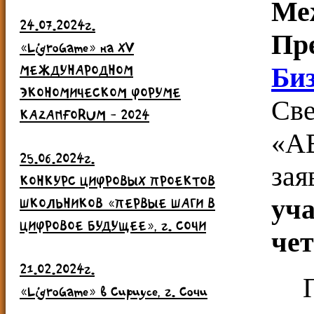
Ме
24.07.2024г.
Пр
«LigroGame» на ХV
МЕЖДУНАРОДНОМ
Би
ЭКОНОМИЧЕСКОМ ФОРУМЕ
Св
KAZANFORUM - 2024
«А
25.06.2024г.
зая
КОНКУРС ЦИФРОВЫХ ПРОЕКТОВ
уч
ШКОЛЬНИКОВ «ПЕРВЫЕ ШАГИ В
ЦИФРОВОЕ БУДУЩЕЕ», г. СОЧИ
че
21.02.2024г.
«LigroGame» в Сириусе, г. Сочи