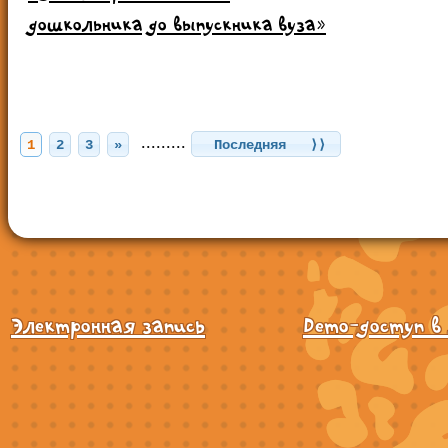
дошкольника до выпускника вуза»
.........
1
2
3
»
Последняя ⟩⟩
Электронная запись
Demo-доступ в