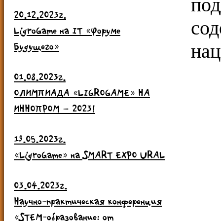
по
20.12.2023г.
со
LigroGame на IT «Форуме
Будущего»
нац
01.08.2023г.
ОЛИМПИАДА «LIGROGAME» НА
ИННОПРОМ – 2023!
19.05.2023г.
«LigroGame» на SMART EXPO URAL
03.04.2023г.
Научно-практическая конференция
«STEM-образование: от