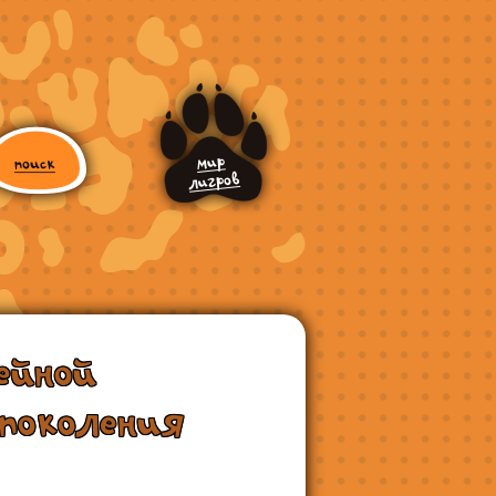
ейной
поколения