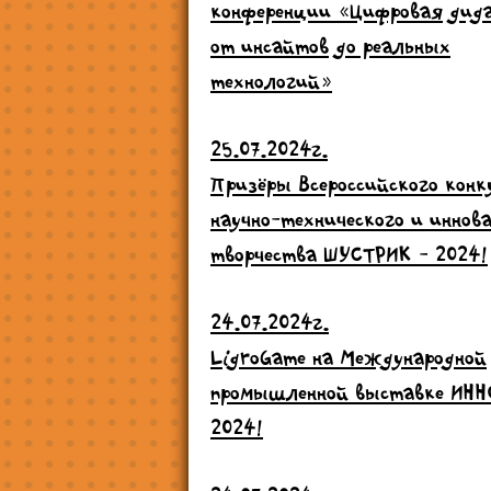
конференции «Цифровая дид
от инсайтов до реальных
технологий»
25.07.2024г.
Призёры Всероссийского конк
научно-технического и иннов
творчества ШУСТРИК - 2024!
24.07.2024г.
LigroGame на Международной
промышленной выставке ИН
2024!