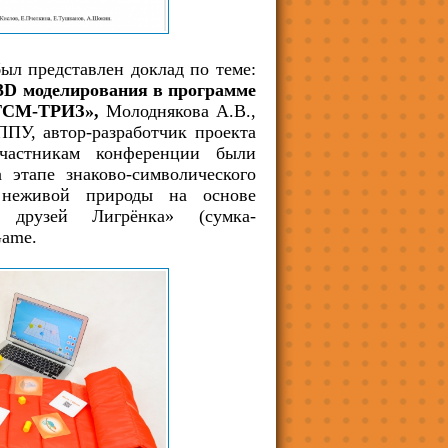
л представлен доклад по теме:
3D моделирования в программе
ОТСМ-ТРИЗ»,
Молоднякова А.В.,
У, автор-разработчик проекта
частникам конференции были
этапе знаково-символического
 неживой природы на основе
 друзей Лигрёнка» (сумка-
Game.