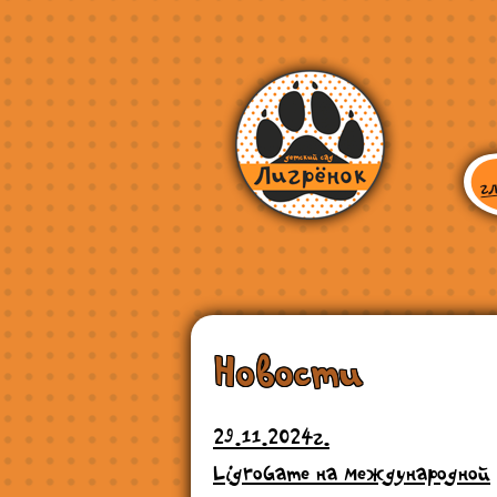
Новости
29.11.2024г.
LigroGame на международной