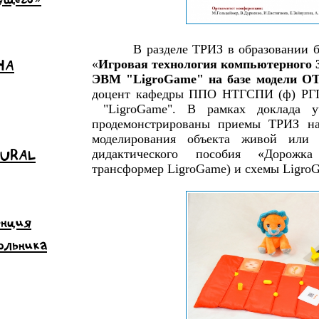
В разделе ТРИЗ в образовании бы
НА
«
Игровая технология компьютерного 
ЭВМ "LigroGame" на базе модели 
доцент кафедры ППО НТГСПИ (ф) РГПП
"LigroGame". В рамках доклада у
продемонстрированы приемы ТРИЗ на 
моделирования объекта живой или
 URAL
дидактического пособия «Дорожка
трансформер LigroGame) и схемы Ligro
енция
ольника