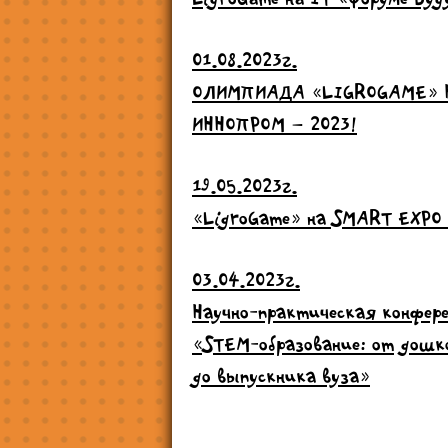
01.08.2023г.
ОЛИМПИАДА «LIGROGAME» 
ИННОПРОМ – 2023!
19.05.2023г.
«LigroGame» на SMART EXPO
03.04.2023г.
Научно-практическая конфер
«STEM-образование: от дошк
до выпускника вуза»