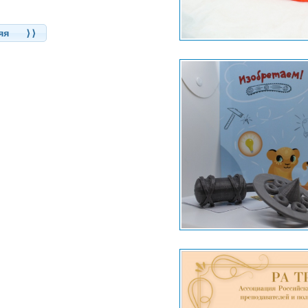
няя ⟩⟩