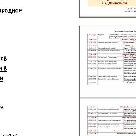
НАРОДНОМ
ТОВ
И В
И
чи
дущего»