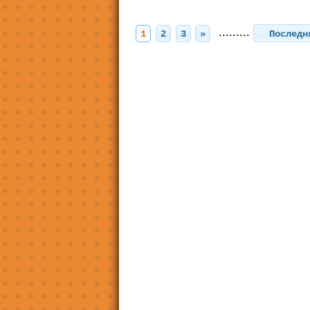
.........
1
2
3
»
Послед