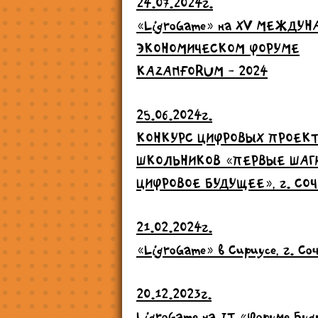
24.07.2024г.
«LigroGame» на ХV МЕЖДУ
ЭКОНОМИЧЕСКОМ ФОРУМЕ
KAZANFORUM - 2024
25.06.2024г.
КОНКУРС ЦИФРОВЫХ ПРОЕК
ШКОЛЬНИКОВ «ПЕРВЫЕ ШАГ
ЦИФРОВОЕ БУДУЩЕЕ», г. СОЧ
21.02.2024г.
«LigroGame» в Сириусе, г. Со
20.12.2023г.
LigroGame на IT «Форуме Бу