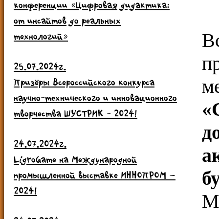
конференции «Цифровая дидактика:
от инсайтов до реальных
В
технологий»
п
25.07.2024г.
м
Призёры Всероссийского конкурса
научно-технического и инновационного
«
творчества ШУСТРИК - 2024!
д
24.07.2024г.
а
LigroGame на Международной
б
промышленной выставке ИННОПРОМ –
2024!
М