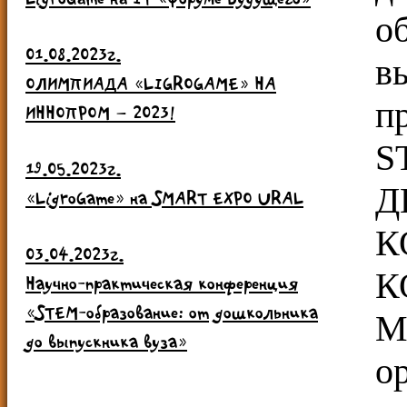
о
01.08.2023г.
в
ОЛИМПИАДА «LIGROGAME» НА
п
ИННОПРОМ – 2023!
S
19.05.2023г.
«LigroGame» на SMART EXPO URAL
К
03.04.2023г.
К
Научно-практическая конференция
«STEM-образование: от дошкольника
М
до выпускника вуза»
о