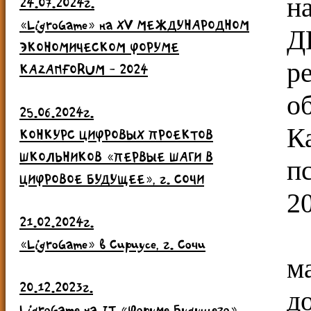
н
24.07.2024г.
«LigroGame» на ХV МЕЖДУНАРОДНОМ
Д
ЭКОНОМИЧЕСКОМ ФОРУМЕ
р
KAZANFORUM - 2024
о
25.06.2024г.
К
КОНКУРС ЦИФРОВЫХ ПРОЕКТОВ
ШКОЛЬНИКОВ «ПЕРВЫЕ ШАГИ В
п
ЦИФРОВОЕ БУДУЩЕЕ», г. СОЧИ
2
21.02.2024г.
В
«LigroGame» в Сириусе, г. Сочи
м
20.12.2023г.
д
LigroGame на IT «Форуме Будущего»