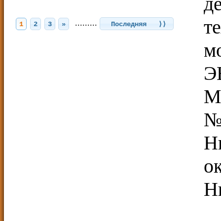
д
т
.........
1
2
3
»
Последняя ⟩⟩
м
Э
М
№
Н
о
Н