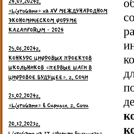
о
24.07.2024г.
«LigroGame» на ХV МЕЖДУНАРОДНОМ
с
ЭКОНОМИЧЕСКОМ ФОРУМЕ
р
KAZANFORUM - 2024
и
25.06.2024г.
к
КОНКУРС ЦИФРОВЫХ ПРОЕКТОВ
ШКОЛЬНИКОВ «ПЕРВЫЕ ШАГИ В
д
ЦИФРОВОЕ БУДУЩЕЕ», г. СОЧИ
п
21.02.2024г.
д
«LigroGame» в Сириусе, г. Сочи
к
20.12.2023г.
к
LigroGame на IT «Форуме Будущего»