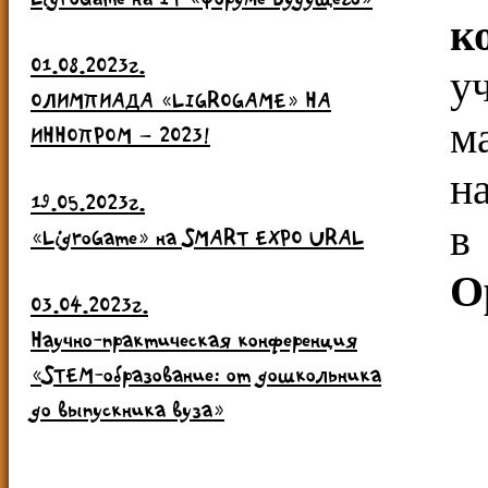
к
01.08.2023г.
у
ОЛИМПИАДА «LIGROGAME» НА
м
ИННОПРОМ – 2023!
н
19.05.2023г.
в
«LigroGame» на SMART EXPO URAL
О
03.04.2023г.
Научно-практическая конференция
«STEM-образование: от дошкольника
до выпускника вуза»