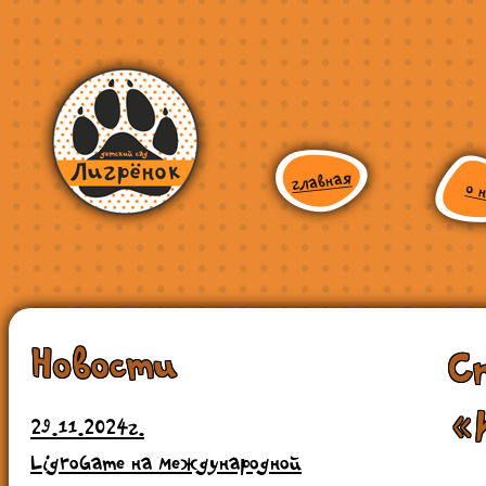
Новости
С
«
29.11.2024г.
LigroGame на международной