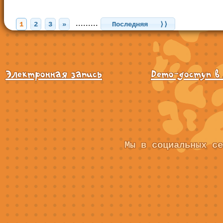
.........
1
2
3
»
Последняя ⟩⟩
Электронная запись
Demo-доступ в
Мы в социальных