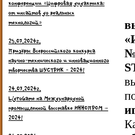
конференции «Цифровая дидактика:
от инсайтов до реальных
технологий»
«
25.07.2024г.
№
Призёры Всероссийского конкурса
научно-технического и инновационного
S
творчества ШУСТРИК - 2024!
в
24.07.2024г.
п
LigroGame на Международной
и
промышленной выставке ИННОПРОМ –
2024!
К