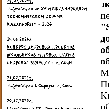
24.07.2024г.
э
«LigroGame» на ХV МЕЖДУНАРОДНОМ
п
ЭКОНОМИЧЕСКОМ ФОРУМЕ
KAZANFORUM - 2024
"
д
25.06.2024г.
КОНКУРС ЦИФРОВЫХ ПРОЕКТОВ
о
ШКОЛЬНИКОВ «ПЕРВЫЕ ШАГИ В
о
ЦИФРОВОЕ БУДУЩЕЕ», г. СОЧИ
М
21.02.2024г.
П
«LigroGame» в Сириусе, г. Сочи
К
20.12.2023г.
о
LigroGame на IT «Форуме Будущего»