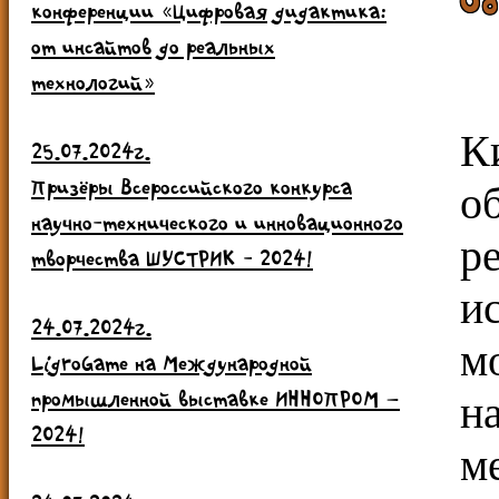
конференции «Цифровая дидактика:
от инсайтов до реальных
технологий»
К
25.07.2024г.
Призёры Всероссийского конкурса
о
научно-технического и инновационного
р
творчества ШУСТРИК - 2024!
и
24.07.2024г.
м
LigroGame на Международной
промышленной выставке ИННОПРОМ –
н
2024!
м