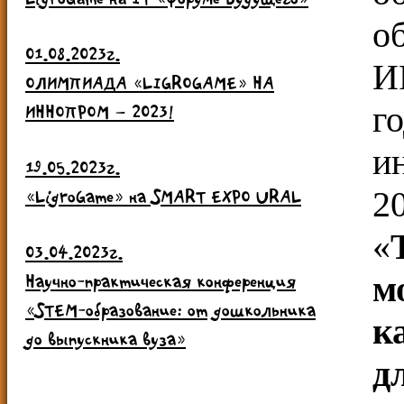
о
01.08.2023г.
И
ОЛИМПИАДА «LIGROGAME» НА
г
ИННОПРОМ – 2023!
и
19.05.2023г.
2
«LigroGame» на SMART EXPO URAL
«
03.04.2023г.
м
Научно-практическая конференция
«STEM-образование: от дошкольника
к
до выпускника вуза»
д