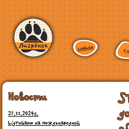
Новости
S
д
29.11.2024г.
LigroGame на международной
о