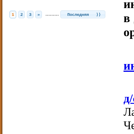
и
.........
в
1
2
3
»
Последняя ⟩⟩
о
и
д
Л
Ч