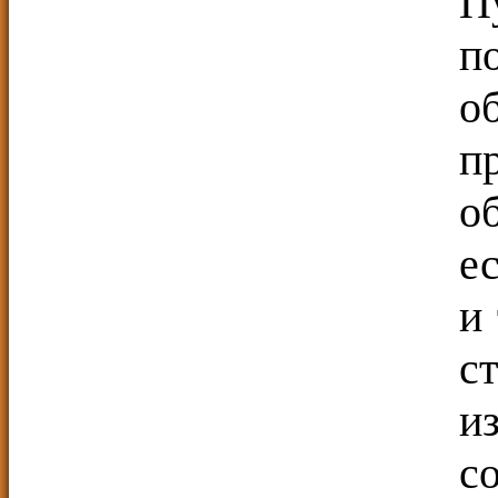
П
п
о
п
о
е
и
с
и
с