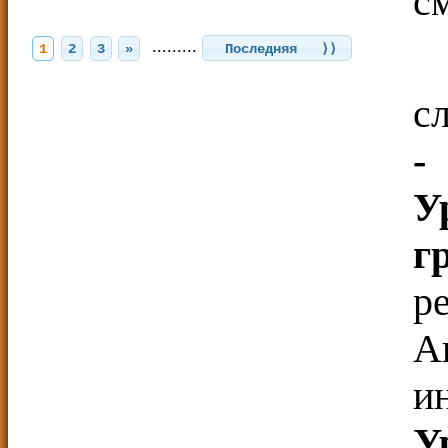
с
.........
1
2
3
»
Последняя ⟩⟩
с
-
У
г
р
А
и
У