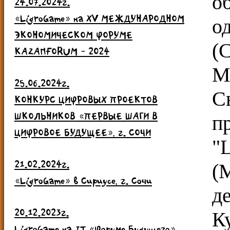
о
24.07.2024г.
«LigroGame» на ХV МЕЖДУНАРОДНОМ
о
ЭКОНОМИЧЕСКОМ ФОРУМЕ
(
KAZANFORUM - 2024
М
25.06.2024г.
С
КОНКУРС ЦИФРОВЫХ ПРОЕКТОВ
ШКОЛЬНИКОВ «ПЕРВЫЕ ШАГИ В
п
ЦИФРОВОЕ БУДУЩЕЕ», г. СОЧИ
"
21.02.2024г.
(
«LigroGame» в Сириусе, г. Сочи
д
20.12.2023г.
К
LigroGame на IT «Форуме Будущего»