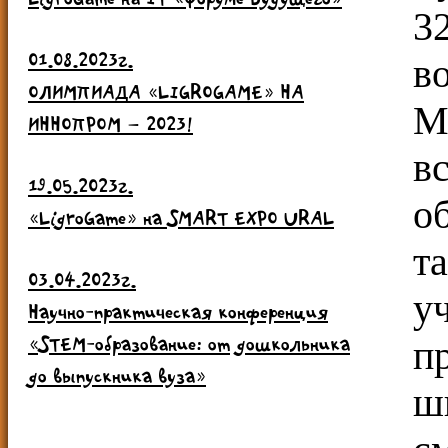
3
01.08.2023г.
в
ОЛИМПИАДА «LIGROGAME» НА
М
ИННОПРОМ – 2023!
в
19.05.2023г.
о
«LigroGame» на SMART EXPO URAL
т
03.04.2023г.
у
Научно-практическая конференция
«STEM-образование: от дошкольника
п
до выпускника вуза»
ш