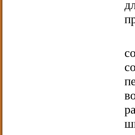
д
п
с
с
п
в
р
ш