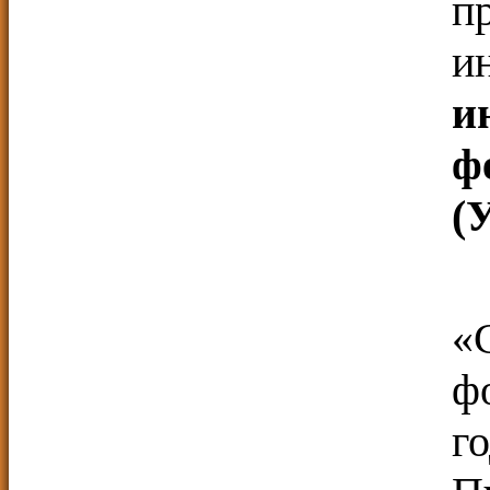
п
и
и
ф
(
«
ф
г