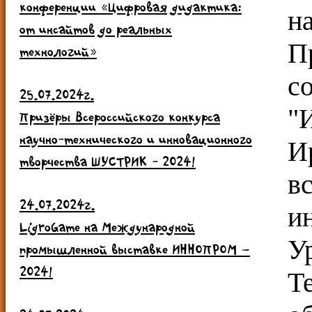
конференции «Цифровая дидактика:
н
от инсайтов до реальных
П
технологий»
с
25.07.2024г.
"
Призёры Всероссийского конкурса
научно-технического и инновационного
И
творчества ШУСТРИК - 2024!
в
24.07.2024г.
и
LigroGame на Международной
У
промышленной выставке ИННОПРОМ –
2024!