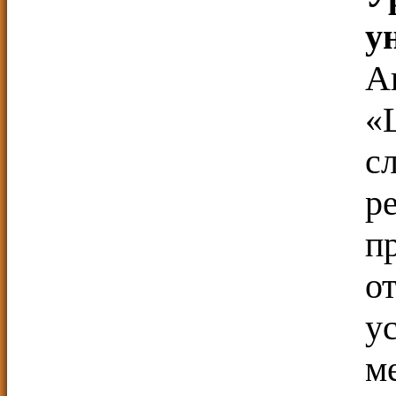
у
А
«
с
п
о
у
м