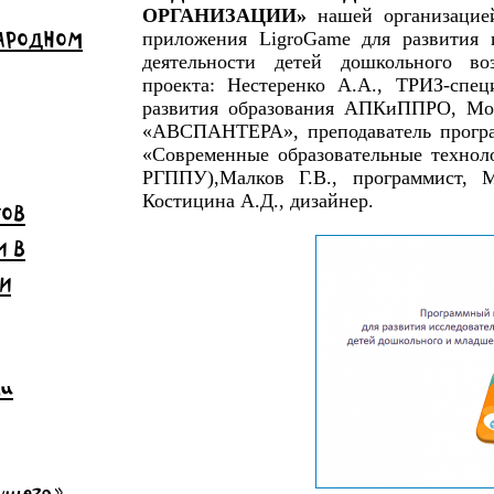
ОРГАНИЗАЦИИ»
нашей организацие
НАРОДНОМ
приложения LigroGame для развития 
деятельности детей дошкольного во
проекта: Нестеренко А.А., ТРИЗ-специ
развития образования АПКиППРО, Мо
«АВСПАНТЕРА», преподаватель прогр
«Современные образовательные техн
РГППУ),Малков Г.В., программист, М
Костицина А.Д., дизайнер.
ТОВ
И В
И
чи
дущего»