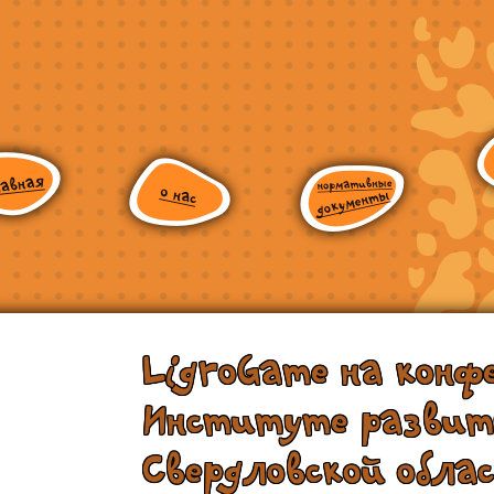
LigroGame на конф
Институте развит
Свердловской обла