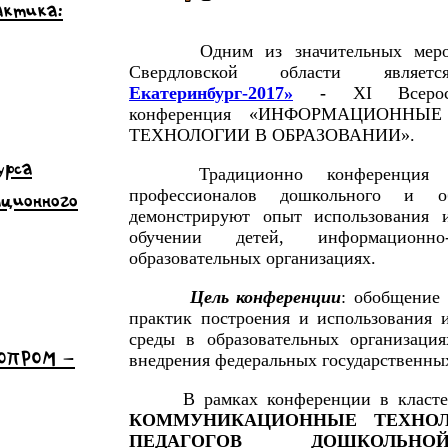
актика:
Одним из значительных мероп
Свердловской области явля
Екатеринбург-2017»
-
XI Всерос
конференция «ИНФОРМАЦИОНН
ТЕХНОЛОГИИ В ОБРАЗОВАНИИ».
урса
Традиционно конференция 
профессионалов дошкольного и об
ационного
демонстрируют опыт использования 
обучении детей, информационно
образовательных организациях.
Цель конференции
: обобщение
практик построения и использования 
среды в образовательных организаци
НОПРОМ –
внедрения федеральных государственных
В рамках конференции в класте
КОММУНИКАЦИОННЫЕ ТЕХНОЛ
ПЕДАГОГОВ ДОШКОЛЬНО