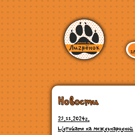
Новости
29.11.2024г.
LigroGame на международной