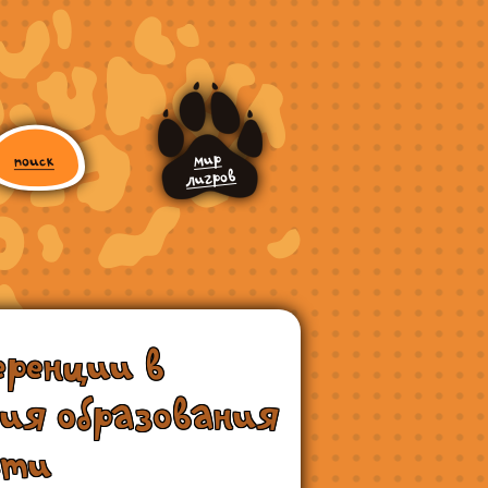
еренции в
ия образования
сти