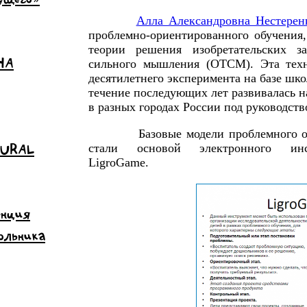
Алла Александровна Нестерен
проблемно-ориентированного обучения,
теории решения изобретательских 
НА
сильного мышления (ОТСМ). Эта техн
десятилетнего эксперимента на базе школ
течение последующих лет развивалась 
в разных городах России под руководст
Базовые модели проблемного о
 URAL
стали основой электронного инст
LigroGame.
енция
ольника