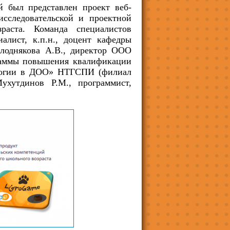
й был представлен проект веб-
исследовательской и проектной
зраста. Команда специалистов
алист, к.п.н., доцент кафедры
лоднякова А.В., директор ООО
аммы повышения квалификации
ологии в ДОО» НТГСПИ (филиал
ухутдинов Р.М., программист,