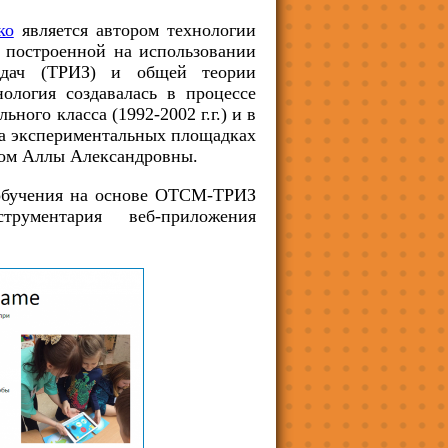
ко
является автором технологии
 построенной на использовании
задач (ТРИЗ) и общей теории
ология создавалась в процессе
ьного класса (1992-2002 г.г.) и в
на экспериментальных площадках
вом Аллы Александровны.
бучения на основе ОТСМ-ТРИЗ
рументария веб-приложения