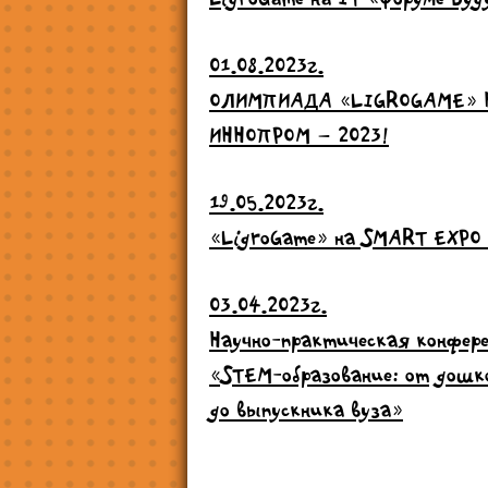
01.08.2023г.
ОЛИМПИАДА «LIGROGAME» 
ИННОПРОМ – 2023!
19.05.2023г.
«LigroGame» на SMART EXPO
03.04.2023г.
Научно-практическая конфер
«STEM-образование: от дошк
до выпускника вуза»