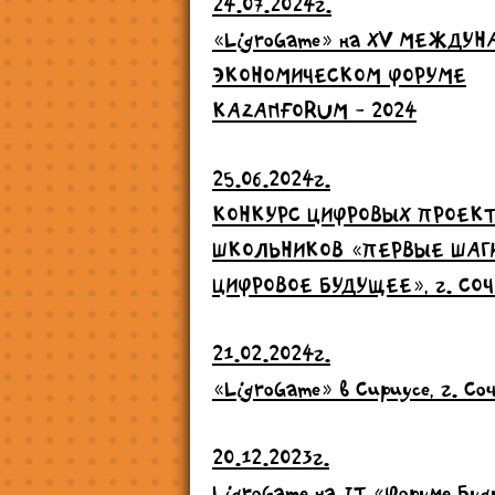
24.07.2024г.
«LigroGame» на ХV МЕЖДУ
ЭКОНОМИЧЕСКОМ ФОРУМЕ
KAZANFORUM - 2024
25.06.2024г.
КОНКУРС ЦИФРОВЫХ ПРОЕК
ШКОЛЬНИКОВ «ПЕРВЫЕ ШАГ
ЦИФРОВОЕ БУДУЩЕЕ», г. СОЧ
21.02.2024г.
«LigroGame» в Сириусе, г. Со
20.12.2023г.
LigroGame на IT «Форуме Бу