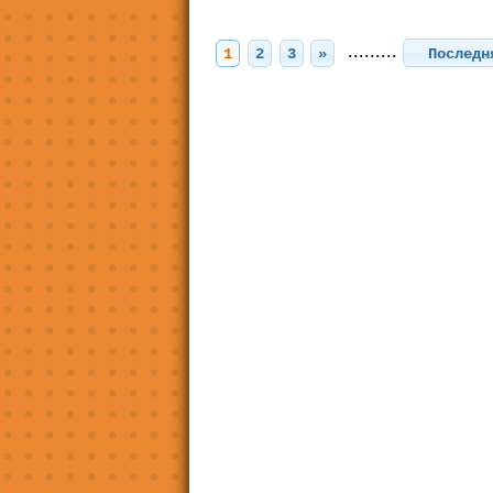
.........
1
2
3
»
Послед