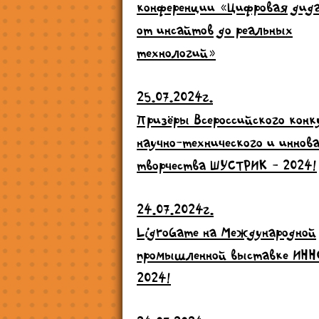
конференции «Цифровая дид
от инсайтов до реальных
технологий»
25.07.2024г.
Призёры Всероссийского конк
научно-технического и иннов
творчества ШУСТРИК - 2024!
24.07.2024г.
LigroGame на Международной
промышленной выставке ИН
2024!