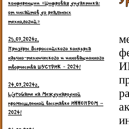
конференции «Цифровая дидактика:
от инсайтов до реальных
технологий»
м
25.07.2024г.
Призёры Всероссийского конкурса
ф
научно-технического и инновационного
творчества ШУСТРИК - 2024!
п
24.07.2024г.
р
LigroGame на Международной
промышленной выставке ИННОПРОМ –
а
2024!
и