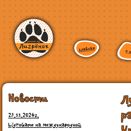
Новости
Л
р
29.11.2024г.
LigroGame на международной
У