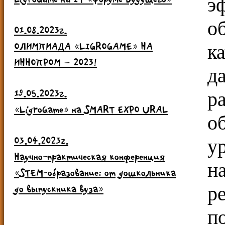
э
о
01.08.2023г.
ОЛИМПИАДА «LIGROGAME» НА
к
ИННОПРОМ – 2023!
д
19.05.2023г.
р
«LigroGame» на SMART EXPO URAL
о
03.04.2023г.
у
Научно-практическая конференция
н
«STEM-образование: от дошкольника
до выпускника вуза»
р
п