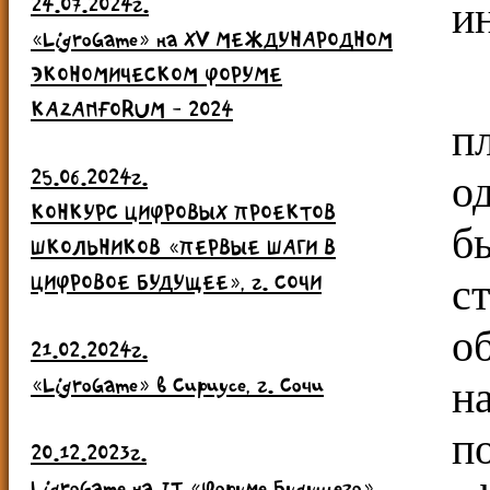
24.07.2024г.
и
«LigroGame» на ХV МЕЖДУНАРОДНОМ
ЭКОНОМИЧЕСКОМ ФОРУМЕ
KAZANFORUM - 2024
п
25.06.2024г.
о
КОНКУРС ЦИФРОВЫХ ПРОЕКТОВ
б
ШКОЛЬНИКОВ «ПЕРВЫЕ ШАГИ В
ЦИФРОВОЕ БУДУЩЕЕ», г. СОЧИ
с
о
21.02.2024г.
«LigroGame» в Сириусе, г. Сочи
н
п
20.12.2023г.
LigroGame на IT «Форуме Будущего»