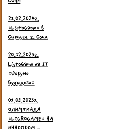
СОЧИ
21.02.2024г.
«LigroGame» в
Сириусе, г. Сочи
20.12.2023г.
LigroGame на IT
«Форуме
Будущего»
01.08.2023г.
ОЛИМПИАДА
«LIGROGAME» НА
ИННОПРОМ –