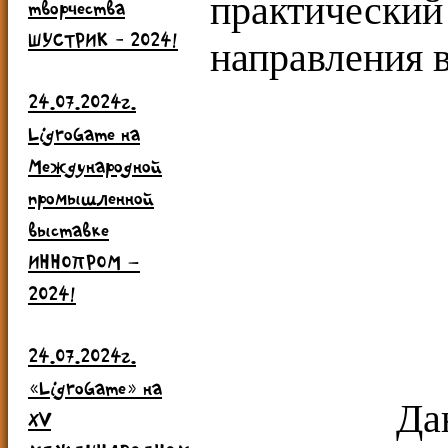
практическ
творчества
ШУСТРИК - 2024!
направления в
24.07.2024г.
LigroGame на
Международной
промышленной
выставке
ИННОПРОМ –
2024!
24.07.2024г.
«LigroGame» на
Данная 
ХV