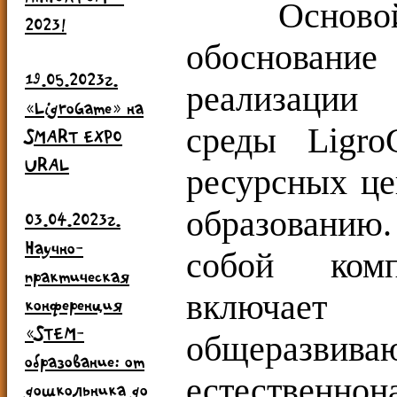
Основой с
2023!
обосновани
19.05.2023г.
реализации
«LigroGame» на
среды Ligr
SMART EXPO
URAL
ресурсных це
образованию
03.04.2023г.
Научно-
собой комп
практическая
включа
конференция
«STEM-
общеразвива
образование: от
естественн
дошкольника до