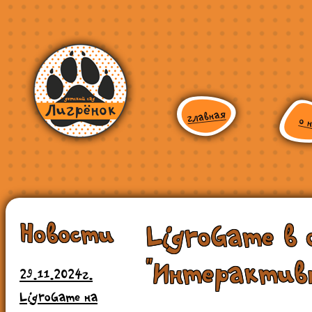
Новости
LigroGame в
"Интерактивн
29.11.2024г.
LigroGame на