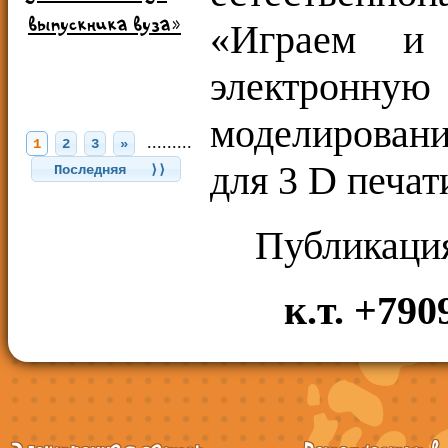
выпускника вуза»
«Играем и 
электронну
моделировани
.........
1
2
3
»
для 3 D печати
Последняя ⟩⟩
Публикаци
к.т. +79