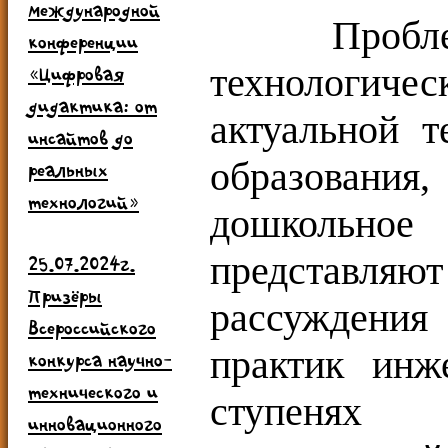
международной
Проблем
конференции
технологиче
«Цифровая
дидактика: от
актуальной т
инсайтов до
образования,
реальных
технологий»
дошкольно
представляю
25.07.2024г.
Призёры
рассуждения
Всероссийского
практик инж
конкурса научно-
технического и
ступенях 
инновационного